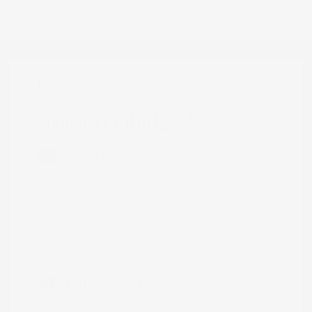
Astuce
COMMENT L’UTILISER ?
J'utilise la brosse.
1
Tous les jours, je brosse ma barbe de
la racine vers la pointe des poils
(cou, menton et joues). La barbe doit
être nettoyée et sèche, légèrement
huilée.
J'entretiens ma brosse.
2
De temps en temps, en passant mon