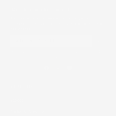
10% de réduction sur votre 1ère commande
Abonnez-vous à la newsletter et soyez au
courant des nouveautés, recevez des conseils et
des offres !
Adresse E-mail
En continuant, vous acceptez nos conditions générales
et notre politique de confidentialité.
Facebook
Instagram
YouTube
NOS PRODUITS
Visage
Barbe & Cheveux