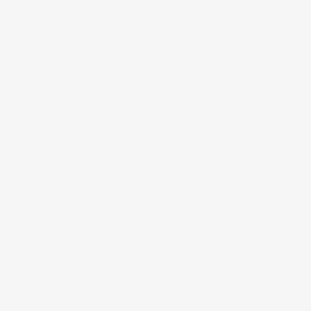
En quoi sont fabriquées les
brosses à barbe cryom ?
Comment utiliser au mieux la
brosse à barbe cryom ?
Combien de temps dure la brosse à
barbe cryom ?
Est-ce que je peux échanger si le
produit ne me convient pas ?
Dans quel pays est fabriquée la
brosse à barbe cryom ?