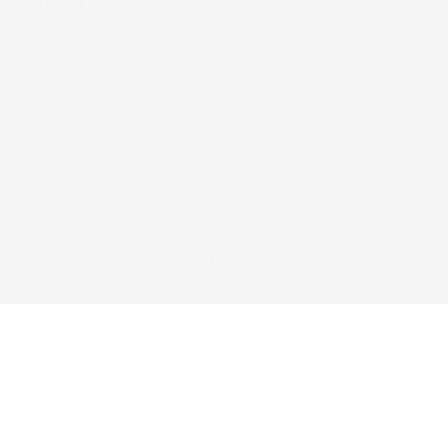
BESOIN D'AIDE
Conditions Générales de Vente
Politique de confidentialité et de
protection des données personnelles
Mentions Légales
Livraison et retour
Envoyer une rétractation
Contact
© 2026,
cryom