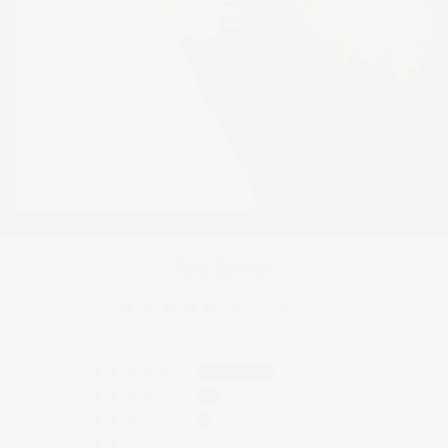
Avis Clients
4.58 sur 5
Basé sur 19 avis
13
4
2
0