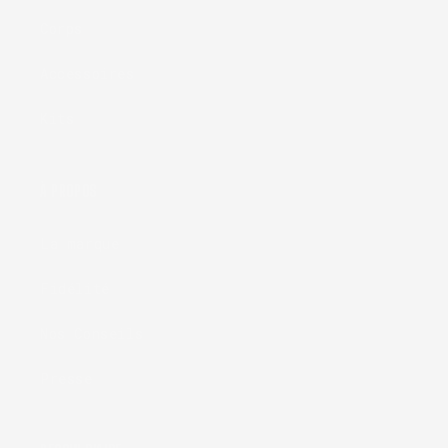
Corps
Accessoires
Kits
À PROPOS
La marque
Fidélité
Nos Conseils
Presse