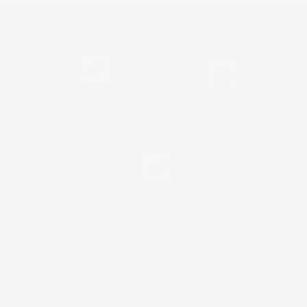
Des produits
Fabriqués en
vraiment
France
efficaces
Jusqu’à 100%
d'origine
naturelle