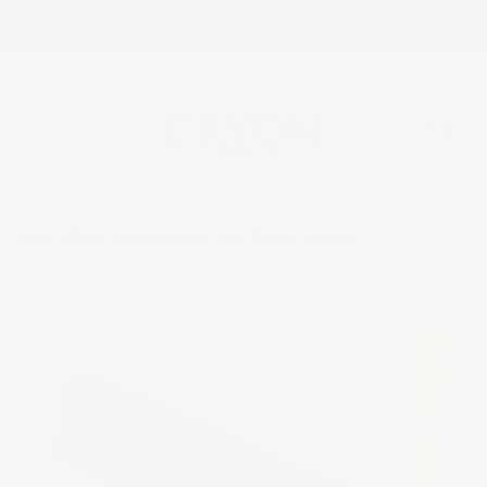
ET
PASSER
LIVRAISON OFFERTE DÈS 59€, EN FRANCE MÉTROPOLITAINE
AU
CONTENU
Panier
ACCUEIL
BROSSE À BARBE DE POCHE, 100% POILS DE SANGLIER
/
PASSER AUX
INFORMATIONS
PRODUITS