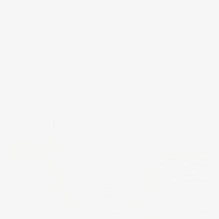
pouce ou un peigne dans les poils de
sanglier pour enlever les résidus. En
trampant quelques minutes les poils
uniquement dans une assiette d'eau
tiède savonneuse puis je la rince et je
la sèche.