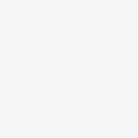
26/01/2026
Charles BELCONDE
bien
bien
1
2
3
FAQ
A quoi sert une brosse à barbe
cryom ?