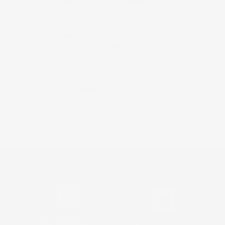
shampoing RICIN+ pour cheveux fins
cryom ?
Comment savoir si je suis
allergique ou si je vais faire une
réaction cutanée ?
Combien de temps dure le shampoing
RICIN+ pour cheveux fins cryom ?
Des produits