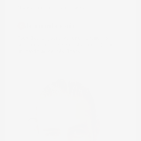
Abondement à l’eau tiède.
Je renouvelle le soin.
4
Tous les 2 jours durant minimum 6
semaines (comme seul shampoing) pour
un maximum de résultats.