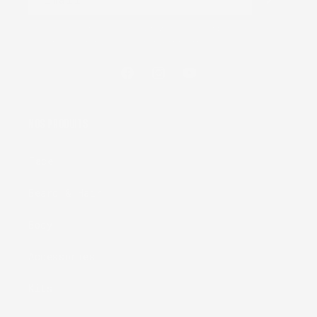
En continuant, vous acceptez nos conditions générales
et notre politique de confidentialité.
Facebook
Instagram
YouTube
NOS PRODUITS
Face
Beard & Hair
Body
Accessories
Kits