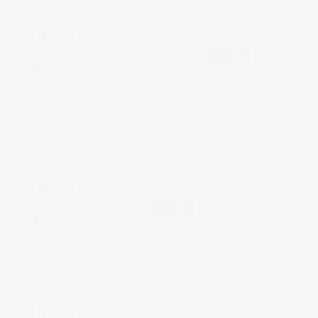
06/02/2026
Christophe Genouvrier
Shampooing
Commande très bien passé attendre que le
shampoing fait son effet et voir le
résultat
07/01/2025
Jerome CAIATI
Bon Shampooing
français avec de bons produit cela a un prix
24/11/2024