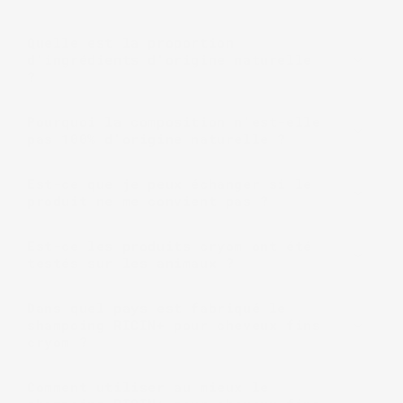
Quelle est la proportion
d'ingrédients d'origine naturelle
?
Pourquoi la composition n'est-elle
pas 100% d'origine naturelle ?
Est-ce que je peux échanger si le
produit ne me convient pas ?
Est-ce les produits cryom ont été
testés sur les animaux ?
Dans quel pays est fabriqué le
shampoing RICIN+ pour cheveux fins
cryom ?
Comment utiliser au mieux le