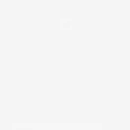
Fabriqués en
vraiment
France
efficaces
Jusqu’à 100%
d'origine
naturelle
10% de réduction sur votre 1ère commande
Abonnez-vous à la newsletter et soyez au
courant des nouveautés, recevez des conseils et
des offres !
Email