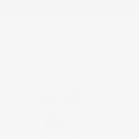
SKIP TO
LIVRAISON OFFERTE DÈS 59€, EN FRANCE MÉTROPOLITAINE
CONTENT
Cart
HOME
CASTOR SHAMPOO FOR FINE HAIR
/
SKIP TO
PRODUCT
INFORMATION