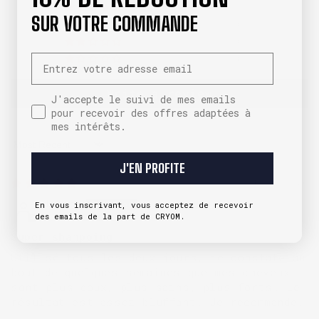
1
SUR VOTRE COMMANDE
0
0
Email
0
Write a review
J'accepte le suivi de mes emails pour recevoir des
J'accepte le suivi de mes emails
pour recevoir des offres adaptées à
mes intérêts.
Sort by
J'EN PROFITE
03/03/2026
Johan
En vous inscrivant, vous acceptez de recevoir
des emails de la part de CRYOM.
Super shampoing
Utilisé tous les deux jours, je constate au
bout de quelques semaines que mes cheveux
sont plus doux, plus sains, plus forts. Le
résultat est assez bluffant. Je recommande.