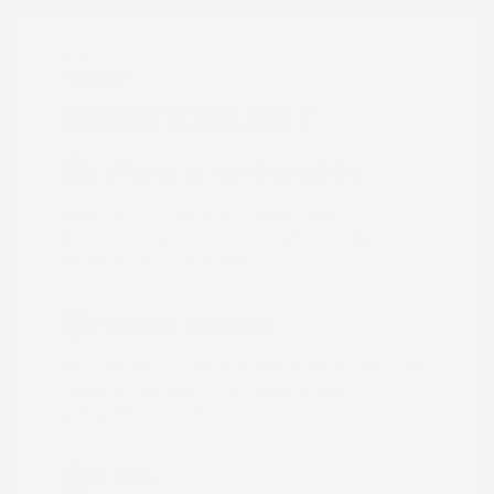
Astuce
COMMENT L’UTILISER ?
J’effectue un test de sensibilité.
1
Dans le pli de mon coude, pour
m'assurer qu'aucune rougeur n'apparaît
au bout de 5 minutes.
J'utilise le shampoing.
2
Sur cheveux préalablement mouillés, en
faisant mousser. Je laisse agir
quelques minutes.
Je rince.
3