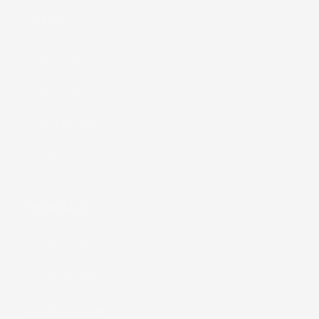
À PROPOS
The brand
The club
Our advices
Press
BESOIN D'AIDE
Terms of Sales
Privacy Policy
Legal Notice