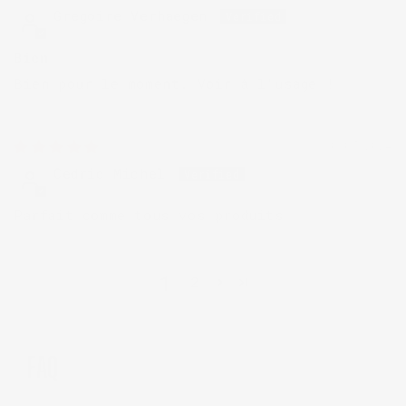
Gregoire Verhaegen
Bien
Bien pour le moment. Voir à l’usage !
10/07/2024
Cedric Michel
Parfait comme tous vos produits
1
2
FAQ