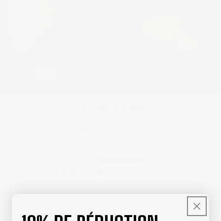
Customer Reviews
4.86 out of 5
Based on 85 reviews
74
10
1
0
0