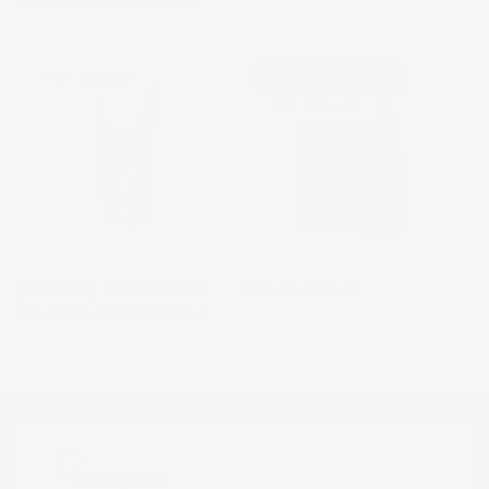
Sélection CRYOM-KENSEN
TOP SELLER
NOUVEAU CRYOM
TOP SELLER
Exfoliating treatment for
Shaved head oil
shaved or stretched head
Description