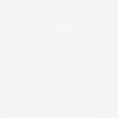
Des produits
Fabriqués en
vraiment
France
efficaces
Jusqu’à 100%
d'origine
naturelle
10% de réduction sur votre 1ère commande
Abonnez-vous à la newsletter et soyez au
courant des nouveautés, recevez des conseils et
des offres !