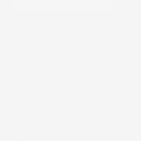
Email
En continuant, vous acceptez nos conditions générales
et notre politique de confidentialité.
Facebook
Instagram
YouTube
NOS PRODUITS
Face
Beard & Hair
Body
Accessories
Kits