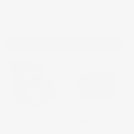
votre crâne rasé : la tondeuse 6-têtes
KENSEN, 1 soin exfoliant, 1 huile pour
crâne rasé et la trousse de toilette
week-end.
ADD - 101,34€
112,60€
NOUVEAU
Rasoir électrique 6 têtes
WEEKEND toiletry bag
pour crâne chauve ou rasé -