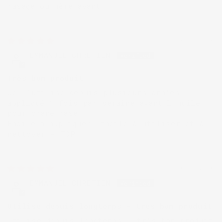
rasage ou même avant
16/07/2026
EMMANUEL CHRETIEN
Très bon produit
Je l'utilise depuis plusieurs années,
appliqué 1 fois par semaine avant l'huile
pour crâne rasé
Facile à appliquer, facile à utiliser et à
nettoyer - TOP
16/07/2026
EMMANUEL CHRETIEN
Utilisé depuis longtemps - très bon produit
Utilisé depuis longtemps - très bon produit