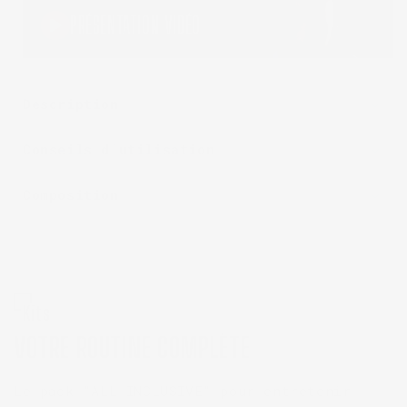
PRÉSENTATION VIDÉO
Description
Conseils d’utilisation
Composition
Kits
VOTRE ROUTINE COMPLÈTE
Le pack "ALL INCLUSIVE" pour entretenir