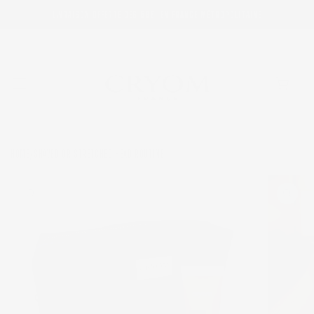
SKIP TO
LIVRAISON OFFERTE DÈS 59€, EN FRANCE MÉTROPOLITAINE
CONTENT
Cart
HOME
SHAVED OR STRETCHED HEAD ROUTINE
/
SKIP TO
PRODUCT
INFORMATION