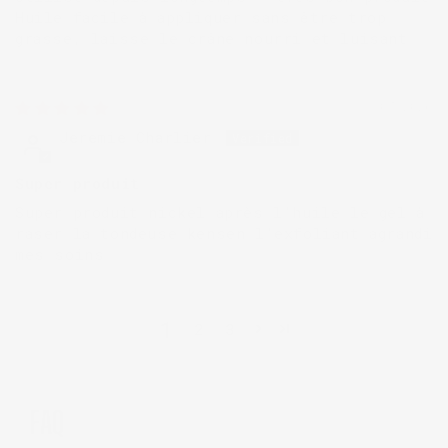
Huile facile à appliquer sans être trop
grasse, laisse le crâne nourri et luisant
11/07/2026
Jeremie Charlier
Super produit
Super produit nickel après l'huile le gel à
raser la tondeuse kensen l'exfoliant agrandi
mes soins
1
2
3
FAQ