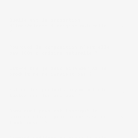
Quelle est la proportion
d'ingrédients d'origine naturelle
?
Pourquoi la composition n'est-elle
pas 100% d'origine naturelle ?
Est-ce que je peux échanger si le
produit ne me convient pas ?
Est-ce les produits cryom ont été
testés sur les animaux ?
Dans quel pays est fabriqué le
soin exfoliant pour crâne rasé ou
tondu cryom ?
Comment utiliser au mieux le soin