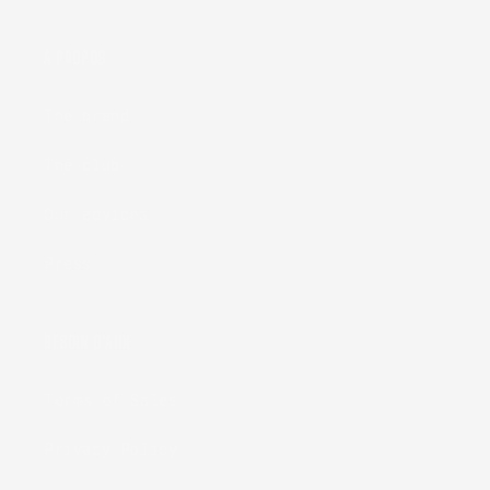
À PROPOS
The brand
The club
Our advices
Press
BESOIN D'AIDE
Terms of Sales
Privacy Policy