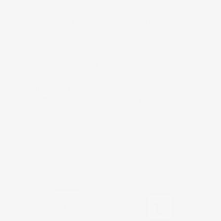
Est-ce les produits cryom ont été
testés sur les animaux ?
Comment utiliser au mieux l'huile
pour crâne rasé cryom ?
Combien de temps dure le flacon
d'huile pour crâne rasé cryom ?