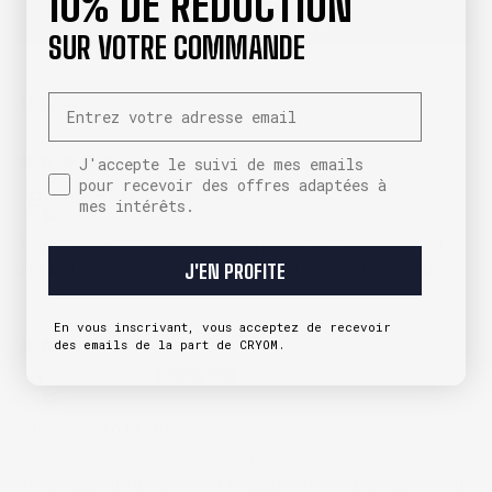
10% DE RÉDUCTION
Write a review
SUR VOTRE COMMANDE
Email
Sort by
05/08/2026
J'accepte le suivi de mes emails pour recevoir des
J'accepte le suivi de mes emails
pour recevoir des offres adaptées à
Aurélien
mes intérêts.
Tres bien. Livraison rapide et soignée. Les
articles sont de qualité. J’aime beaucoup
J'EN PROFITE
En vous inscrivant, vous acceptez de recevoir
21/07/2026
des emails de la part de CRYOM.
Lysiane
Super exfoliant
Super exfoliant bonne texture et très
efficace pour le nettoyage du crâne après un