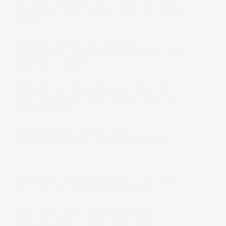
exfoliant pour crâne rasé ou tondu
cryom ?
Comment savoir si je suis
allergique ou si je vais faire une
réaction cutanée ?
Combien de temps dure le tube de
soin exfoliant pour crâne rasé ou
tondu cryom ?
Quelle est la proportion
d'ingrédients d'origine naturelle
?
Pourquoi la composition n'est-elle
pas 100% d'origine naturelle ?
Dans quel pays est fabriquée
l'huile pour crâne rasé cryom ?