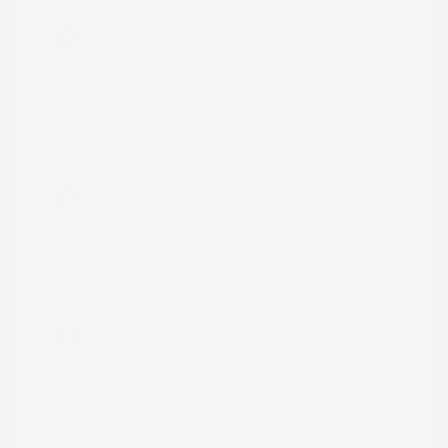
Je nettoie mon visage.
1
Matin et soir avec le savon galet à
l'huile de chanvre qui est riche en
acides gras, hydratante, antioxydante
et anti-inflammatoire.
Je fais un soin exfoliant.
2
1 fois par semaine pour éliminer les
impuretés, libérer les pores et éviter
les cheveux incarnés.
J'huile mon crâne.
3
Pour l'hydrater, le cirer, le protéger
des irritations et régénérer ma peau.