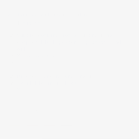
innovation for modern men who want to give
a discreet and natural glow
to their face
in
1 minute
.
Subtle combination of ultra-fine
compact blush powders, pigments and
oils.
Matte texture.
Ideally used with the KABUKI cryom
applicator.
Discreet and natural result.
Available in 4 shades
: light skin,
Mediterranean skin, mixed skin, dark
skin.
Skin type:
No. 1: Clear
Trouver ma teinte
No.
No.
No.
No.
1:
2:
3:
4: