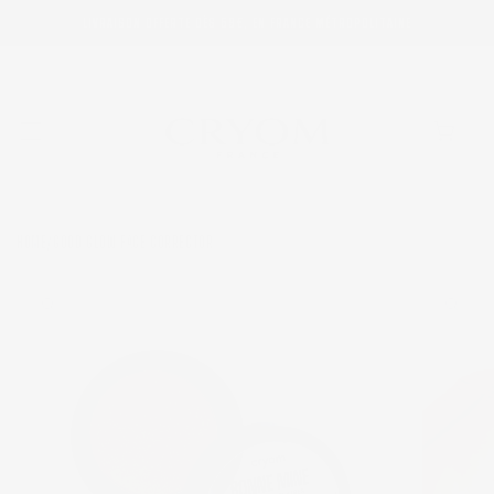
SKIP TO
LIVRAISON OFFERTE DÈS 59€, EN FRANCE MÉTROPOLITAINE
CONTENT
Cart
HOME
GOOD GLOW FACE CORRECTOR
/
SKIP TO
PRODUCT
INFORMATION