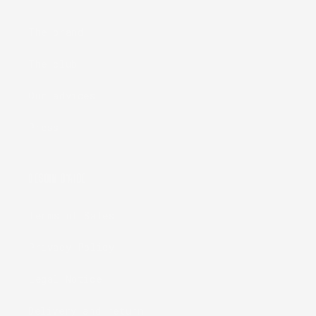
The brand
The club
Our advices
Press
BESOIN D'AIDE
Terms of Sales
Privacy Policy
Legal Notice
Delivery and return