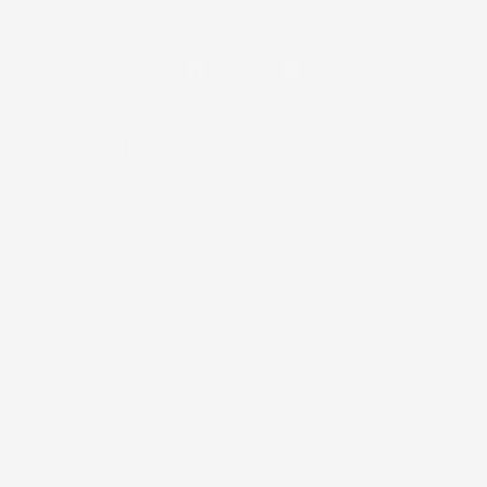
En continuant, vous acceptez nos conditions générales
et notre politique de confidentialité.
Facebook
Instagram
YouTube
NOS PRODUITS
Face
Beard & Hair
Body
Accessories
Kits
À PROPOS