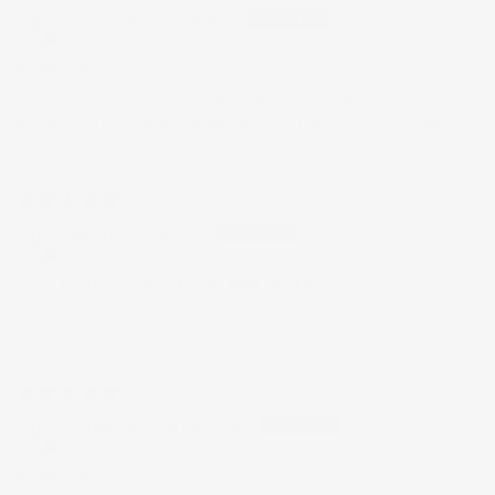
Dominique Biaggi
Parfait
Parfait , s’applique très facilement et
donne une bonne mine en toute discrétion
30/06/2026
Raoul Cordier
Jai teste hier tres bon effet
Jai teste hier tres bon effet.
20/06/2026
Jonathan Lefebvre
Parfait