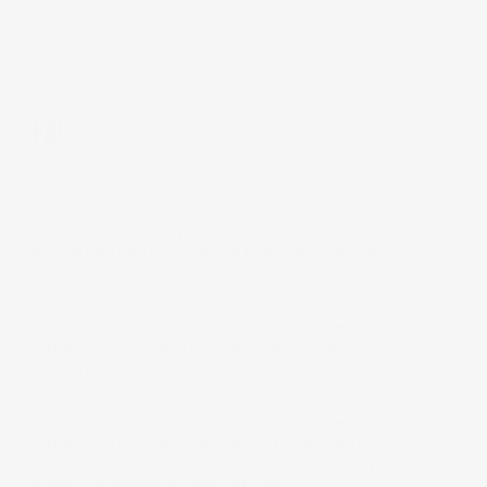
1
2
3
FAQ
Quelle est la proportion
d'ingrédients d'origine naturelle
?
Est-ce que le correcteur bonne
mine cryom résiste à l'eau, à la
transpiration, est-il waterproof ?
Est-ce que le correcteur bonne
mine cryom laisse des traces sur
les vêtements clairs ou lorsque je
fais la bise à quelqu'un ?