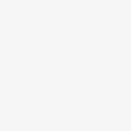
Pourquoi la composition n'est-elle
pas 100% d'origine naturelle ?
Comment choisir la bonne couleur
pour le correcteur bonne mine
cryom ?
Comment utiliser au mieux le
correcteur bonne mine cryom ?
Comment retirer le correcteur
visage bonne mine cryom ?
Dans quel pays est fabriqué le
correcteur visage bonne mine cryom
?
Combien de temps dure la boite du