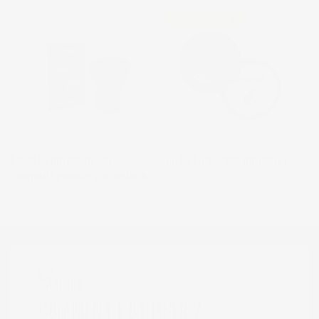
TOP SELLER
KABUKI applicator for
GOOD GLOW face corrector
compact powder concealers
Astuce
COMMENT L’UTILISER ?