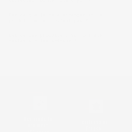
correcteur bonne mine cryom ?
Est-ce que je peux échanger si le
produit ne me convient pas ?
Est-ce les produits cryom ont été
testés sur les animaux ?
Des produits
Fabriqués en
vraiment
France
efficaces