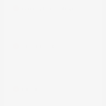
Je lave et hydrate mon visage.
1
Avant l'utilisation du correcteur, il
est important que le visage soit
propre, sec et hydraté avec une crème
ou gel visage.
J'applique le correcteur.
2
Je prélève de la poudre avec
l'applicateur Kabuki que je passe sur
les zones du visage par des gestes
circulaires (joues, front, de chaque
côté du nez, menton, oreilles, cou)
Je nettoie.
3
Pour enlever le produit, simplement à
l’eau tiède avec un peu de savon. Je