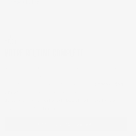
Composition
Kits
VOTRE ROUTINE COMPLÈTE
No more looking tired. Everyone has the
right to look good!
The healthy glow concealer is a
innovation
cryom
for modern men who want to give
a
discreet and natural boost of radiance
to
their face
1 minute
.
ADD - 25,46€
26,80€