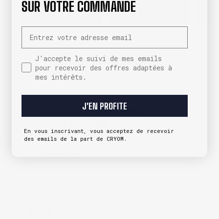
SUR VOTRE COMMANDE
Email
J'accepte le suivi de mes emails pour recevoir des
J'accepte le suivi de mes emails
Customer Reviews
pour recevoir des offres adaptées à
mes intérêts.
4.64 out of 5
Based on 281 reviews
J'EN PROFITE
212
47
En vous inscrivant, vous acceptez de recevoir
15
des emails de la part de CRYOM.
5
2
Sort by
23/07/2026