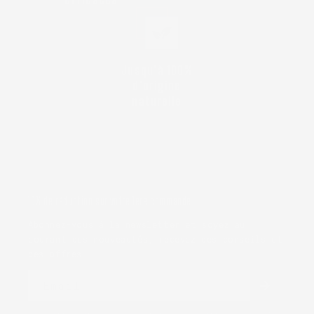
Jusqu’à 100%
d'origine
naturelle
10% de réduction sur votre 1ère commande
Abonnez-vous à la newsletter et soyez au
courant des nouveautés, recevez des conseils et
des offres !
Email