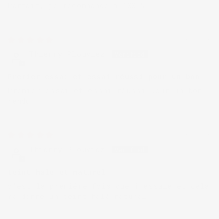
Parfait, je recommande à 100 %
17/06/2026
Thierry Plouviez
Premier essai et essai réussi pour un bon
Premier essai et essai réussi pour un bon
rendu
15/06/2026
Thierry Plouviez
teint halé et naturel
c'est la premiére fois que j'essaie et cela
me donne un teint halé naturel