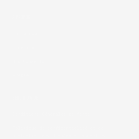
À PROPOS
La marque
Fidélité
Nos Conseils
Presse
BESOIN D'AIDE
Conditions Générales de Vente
Politique de confidentialité et de
protection des données personnelles