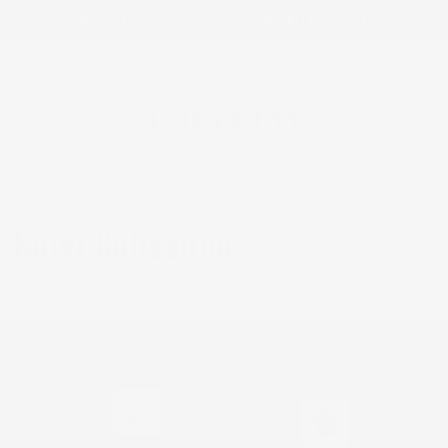
ET
PASSER
LIVRAISON OFFERTE DÈS 59€, EN FRANCE MÉTROPOLITAINE
AU
CONTENU
Panier
Suivi Colissimo