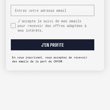
Adresse E-mail
Email
En continuant, vous acceptez nos conditions générales
J'accepte le suivi de mes emails pour recevoir des
J'accepte le suivi de mes emails
et notre politique de confidentialité.
pour recevoir des offres adaptées à
mes intérêts.
Facebook
Instagram
YouTube
J'EN PROFITE
NOS PRODUITS
En vous inscrivant, vous acceptez de recevoir
Visage
des emails de la part de CRYOM.
Barbe & Cheveux
Corps
Accessoires
Kits