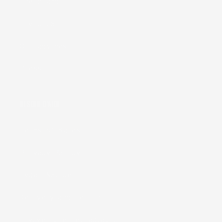
The brand
The club
Our advices
Press
BESOIN D'AIDE
Terms of Sales
Privacy Policy
Legal Notice
Delivery and return
Envoyer une rétractation