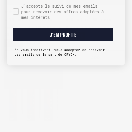
J'accepte le suivi de mes emails pour recevoir des
J'accepte le suivi de mes emails
pour recevoir des offres adaptées à
mes intérêts.
4.73 out of 63 stars
4.6 out of 30 stars
Feutre à barbe TRIDENT - Lot
Crayon à barbe - Lot de 2
de 3
J'EN PROFITE
11,84€
17,80€
Sale
Regular
21,17€
32,70€
Sale
Regular
price
price
En vous inscrivant, vous acceptez de recevoir
price
price
des emails de la part de CRYOM.
CHOOSE OPTIONS
ADD