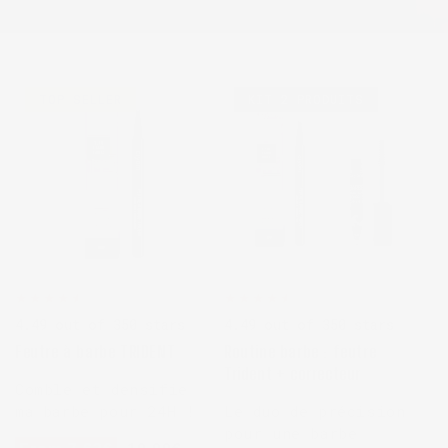
E
C
T
TOP SELLER
KIT 2 PRODUITS
I
O
N
:
4.49 out of 350 stars
4.49 out of 350 stars
Feutre à barbe TRIDENT
Routine barbe : feutre
Trident + correcteur
Comble et densifie
ma barbe pour 24H !
Le duo de précision
pour une barbe