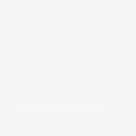
Jusqu’à 100%
d'origine
naturelle
10% de réduction sur votre 1ère commande
Abonnez-vous à la newsletter et soyez au
courant des nouveautés, recevez des conseils et
des offres !
Email
En continuant, vous acceptez nos conditions générales
et notre politique de confidentialité.