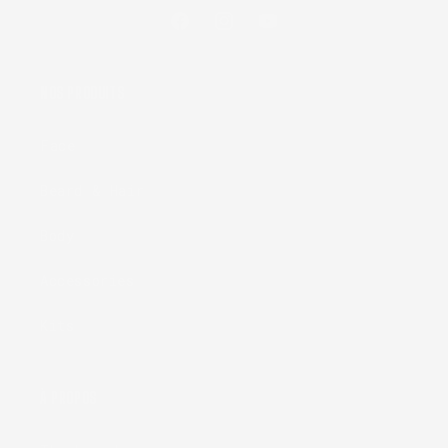
Facebook
Instagram
YouTube
NOS PRODUITS
Face
Beard & Hair
Body
Accessories
Kits
À PROPOS