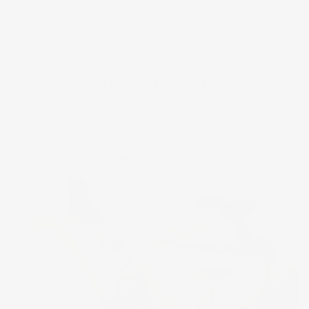
va sécher immédiatement évitant tout risque
de transfert.
Etape 4 :
Pour finaliser un rendu
naturel,
je passe une brosse à barbe
ou une
brosse à cheveux pour retirer les éventuels
résidus de cire séchée. Comme la cire
teintée est sèche, vous ne retirerez que le
surplus sous forme de petites poussières.