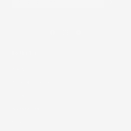
Adresse E-mail
En continuant, vous acceptez nos conditions générales
et notre politique de confidentialité.
Facebook
Instagram
YouTube
NOS PRODUITS
Visage
Barbe & Cheveux
Corps
Accessoires
Kits