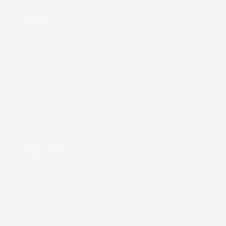
À PROPOS
La marque
Fidélité
Nos Conseils
Presse
BESOIN D'AIDE
Conditions Générales de Vente
Politique de confidentialité et de
protection des données personnelles