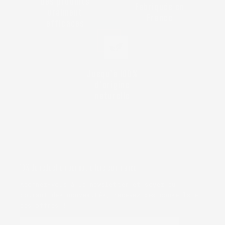
Des produits
Fabriqués en
vraiment
France
efficaces
Jusqu’à 100%
d'origine
naturelle
10% de réduction sur votre 1ère commande
Abonnez-vous à la newsletter et soyez au
courant des nouveautés, recevez des conseils et
des offres !