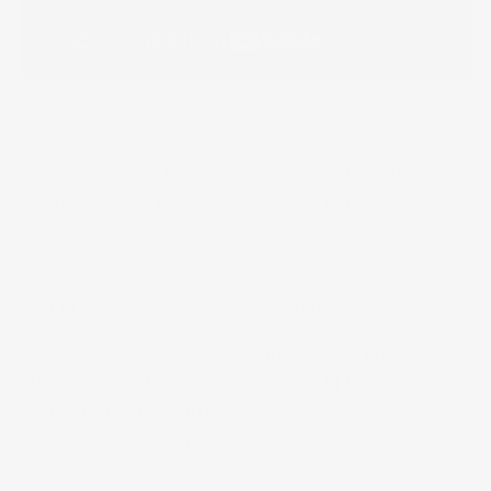
Ce correcteur cryom est bluffant
d’efficacité. On obtient un résultat
naturel en quelques minutes seulement.
C’est bien moins long et contraignant
qu’une teinture pour barbe.
Mais il est important de bien savoir
l’utiliser pour un rendu naturel.
Voilà pourquoi,
cryom vous conseille de
bien suivre les 4 étapes d’utilisation du
correcteur de couleur ci-dessous
afin
d’obtenir un résultat parfait et
insoupçonnable !