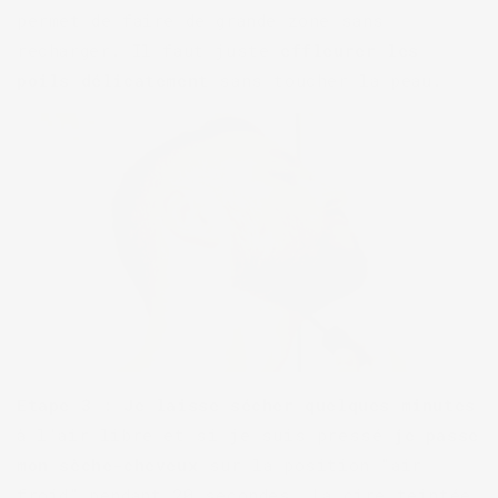
permet de faire de grande zone sans
recharger. Il faut juste
effleurer les
poils délicatement
sans toucher la peau.
Etape 3 :
Je laisse sécher quelques minutes
à l’air libre et si je suis pressé
je passe
mon sèche-cheveux
sur la position “air
froid” pendant 20 secondes. La cire teintée