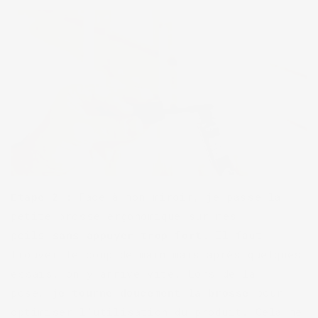
Etape 2 :
Face à mon miroir, je passe la
petite brosse ergonomique sur mes
poils
sans appuyer trop fort
. Il faut
trouver le coup de main mais après quelques
essais, on y arrive vite. Lors de la
pose,
je tourne doucement la brosse
pour
optimiser l’utilisation du produit. Cela me