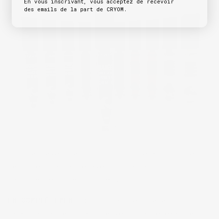
En vous inscrivant, vous acceptez de recevoir
des emails de la part de CRYOM.
Pour enlever le produit, il me suffit de
nettoyer ma barbe avec mon shampoing
habituel et bien rincer.
EN
COMPLÈTEMENT
:
Si j’ai des légers trous
dans ma barbe ou si je veux la redessiner,