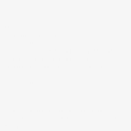
Etape 1
:
Je sors la petite brosse
et
j’enlève le surplus
de produit en
frottant légèrement la brosse sur le rebord
noir du flacon
en faisant des petits allers
et retours pour bien enlever l’excès de
produit et qu’il retombe dans le flacon
. Je
n’hésite pas à racler tout le surplus en
tournant la petite brosse. Il faut bien
enlever également le surplus de produit sur
le sommet de la brosse.
Ce geste indispensable de préparation me
permettra de ne pas faire de “paquets” dans
ma barbe.
Voilà, je suis prêt à commencer.